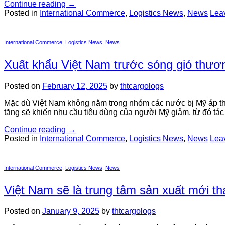
Continue reading
→
Posted in
International Commerce
,
Logistics News
,
News
Lea
International Commerce
,
Logistics News
,
News
Xuất khẩu Việt Nam trước sóng gió thươ
Posted on
February 12, 2025
by
thtcargologs
Mặc dù Việt Nam không nằm trong nhóm các nước bị Mỹ áp thu
tăng sẽ khiến nhu cầu tiêu dùng của người Mỹ giảm, từ đó tá
Continue reading
→
Posted in
International Commerce
,
Logistics News
,
News
Lea
International Commerce
,
Logistics News
,
News
Việt Nam sẽ là trung tâm sản xuất mới t
Posted on
January 9, 2025
by
thtcargologs