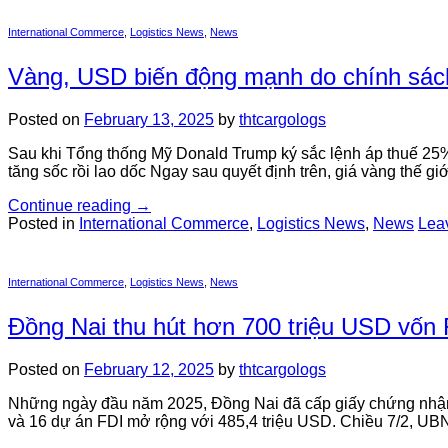
International Commerce
,
Logistics News
,
News
Vàng, USD biến động mạnh do chính sác
Posted on
February 13, 2025
by
thtcargologs
Sau khi Tổng thống Mỹ Donald Trump ký sắc lệnh áp thuế 25% 
tăng sốc rồi lao dốc Ngay sau quyết định trên, giá vàng thế gi
Continue reading
→
Posted in
International Commerce
,
Logistics News
,
News
Lea
International Commerce
,
Logistics News
,
News
Đồng Nai thu hút hơn 700 triệu USD vốn
Posted on
February 12, 2025
by
thtcargologs
Những ngày đầu năm 2025, Đồng Nai đã cấp giấy chứng nhận đ
và 16 dự án FDI mở rộng với 485,4 triệu USD. Chiều 7/2, UBN