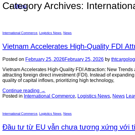
Category Archives:
Internatio
Menu
International Commerce
,
Logistics News
,
News
Vietnam Accelerates High-Quality FDI Att
Posted on
February 25, 2026
February 25, 2026
by
thtcargolo
Vietnam Accelerates High-Quality FDI Attraction: New Trends a
attracting foreign direct investment (FDI). Instead of expandin
quality of capital inflows, prioritizing high technology,
Continue reading
→
Posted in
International Commerce
,
Logistics News
,
News
Lea
International Commerce
,
Logistics News
,
News
Đầu tư từ EU vẫn chưa tương xứng với t