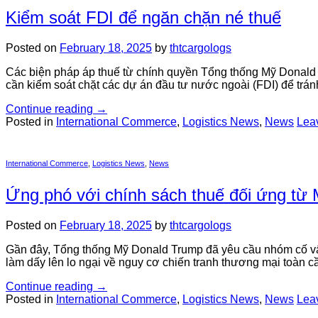
Kiểm soát FDI để ngăn chặn né thuế
Posted on
February 18, 2025
by
thtcargologs
Các biện pháp áp thuế từ chính quyền Tổng thống Mỹ Donald
cần kiểm soát chặt các dự án đầu tư nước ngoài (FDI) để trá
Continue reading
→
Posted in
International Commerce
,
Logistics News
,
News
Lea
International Commerce
,
Logistics News
,
News
Ứng phó với chính sách thuế đối ứng từ
Posted on
February 18, 2025
by
thtcargologs
Gần đây, Tổng thống Mỹ Donald Trump đã yêu cầu nhóm cố vấn
làm dấy lên lo ngại về nguy cơ chiến tranh thương mại toàn c
Continue reading
→
Posted in
International Commerce
,
Logistics News
,
News
Lea