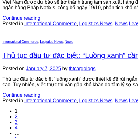
Việt Nam được dự báo sẽ trở thành trung tâm sản xuất hàng đầ
ngân hàng Pháp Natixis, công bố ngày 19/10, phân tích khả n
Continue reading
→
Posted in
International Commerce
,
Logistics News
,
News
Lea
International Commerce
,
Logistics News
,
News
Thủ tục đầu tư đặc biệt: “Luồng xanh” cầ
Posted on
January 7, 2025
by
thtcargologs
Thủ tục đầu tư đặc biệt “luồng xanh” được thiết kế để rút ngắ
cao. Tuy nhiên, việc thực thi vẫn gặp khó khăn do tâm lý sợ sa
Continue reading
→
Posted in
International Commerce
,
Logistics News
,
News
Lea
1
2
3
4
…