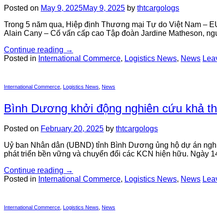
Posted on
May 9, 2025
May 9, 2025
by
thtcargologs
Trong 5 năm qua, Hiệp định Thương mại Tự do Việt Nam – EU 
Alain Cany – Cố vấn cấp cao Tập đoàn Jardine Matheson, n
Continue reading
→
Posted in
International Commerce
,
Logistics News
,
News
Lea
International Commerce
,
Logistics News
,
News
Bình Dương khởi động nghiên cứu khả thi
Posted on
February 20, 2025
by
thtcargologs
Uỷ ban Nhân dân (UBND) tỉnh Bình Dương ủng hộ dự án nghiên
phát triển bền vững và chuyển đổi các KCN hiện hữu. Ngày 1
Continue reading
→
Posted in
International Commerce
,
Logistics News
,
News
Lea
International Commerce
,
Logistics News
,
News